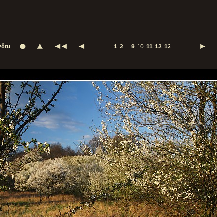
větu
1
2
...
9
10
11
12
13