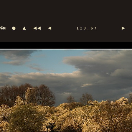
větu
1
2
3
...
6
7